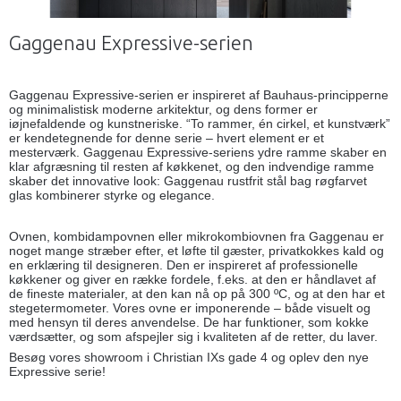
Gaggenau Expressive-serien
Gaggenau Expressive-serien er inspireret af Bauhaus-principperne
og minimalistisk moderne arkitektur, og dens former er
iøjnefaldende og kunstneriske. “To rammer, én cirkel, et kunstværk”
er kendetegnende for denne serie – hvert element er et
mesterværk. Gaggenau Expressive-seriens ydre ramme skaber en
klar afgræsning til resten af køkkenet, og den indvendige ramme
skaber det innovative look: Gaggenau rustfrit stål bag røgfarvet
glas kombinerer styrke og elegance.
Ovnen, kombidampovnen eller mikrokombiovnen fra Gaggenau er
noget mange stræber efter, et løfte til gæster, privatkokkes kald og
en erklæring til designeren. Den er inspireret af professionelle
køkkener og giver en række fordele, f.eks. at den er håndlavet af
de fineste materialer, at den kan nå op på 300 ºC, og at den har et
stegetermometer. Vores ovne er imponerende – både visuelt og
med hensyn til deres anvendelse. De har funktioner, som kokke
værdsætter, og som afspejler sig i kvaliteten af de retter, du laver.
Besøg vores showroom i Christian IXs gade 4 og oplev den nye
Expressive serie!