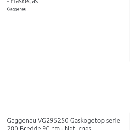
- Flaskegas
Gaggenau
Gaggenau VG295250 Gaskogetop serie
200 Bredde 90 cm - Naturgas