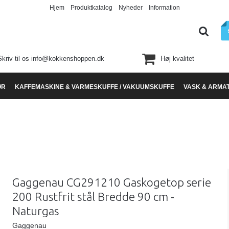
Hjem
Produktkatalog
Nyheder
Information
Skriv til os info@kokkenshoppen.dk
Høj kvalitet
ØR
KAFFEMASKINE & VARMESKUFFE / VAKUUMSKUFFE
VASK & ARMA
Gaggenau CG291210 Gaskogetop serie
200 Rustfrit stål Bredde 90 cm -
Naturgas
Gaggenau