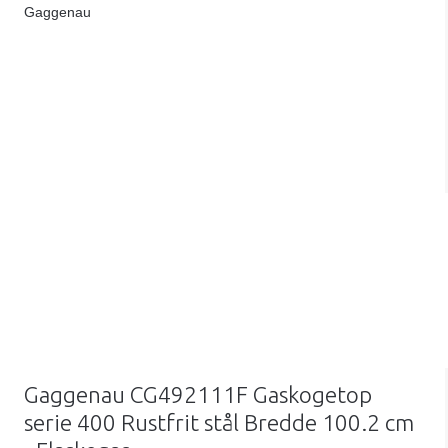
Gaggenau
Gaggenau CG492111F Gaskogetop
serie 400 Rustfrit stål Bredde 100.2 cm